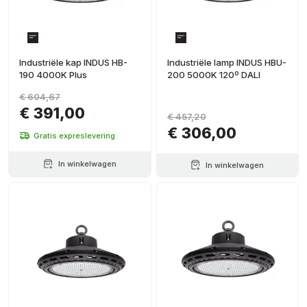
Industriële kap INDUS HB-
Industriële lamp INDUS HBU-
190 4000K Plus
200 5000K 120º DALI
€ 604,67
€ 391,00
€ 457,20
€ 306,00
Gratis expreslevering
In winkelwagen
In winkelwagen