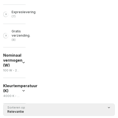
Expreslevering
(
7
)
Gratis
verzending.
(
8
)
Nominaal
vermogen
(W)
100 W - 200 W
Kleurtemperatuur
(K)
4000 K - 5000 K
Sorteren op
Relevantie