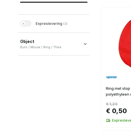
Expreslevering
(
3
)
Object
Buis / Mouw / Ring / Thee
Buis
(
1
)
Mouw
(
1
)
Ring
(
1
)
Thee
(
1
)
Ring met stop
polyethyleen 
€ 1,23
€ 0,50
Expresleve