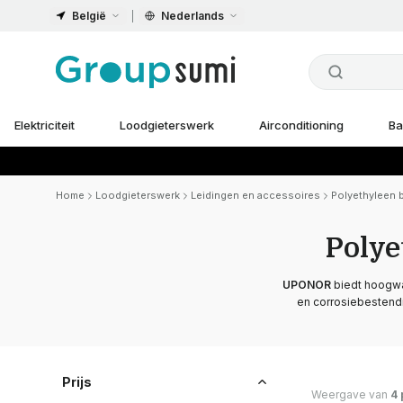
België
Nederlands
Elektriciteit
Loodgieterswerk
Airconditioning
Ba
Home
Loodgieterswerk
Leidingen en accessoires
Polyethyleen 
Polye
UPONOR
biedt hoogwaa
en corrosiebestend
Prijs
Weergave van
4 