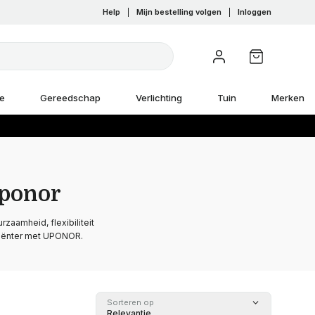
Help
|
Mijn bestelling volgen
|
Inloggen
e
Gereedschap
Verlichting
Tuin
Merken
Uponor
aamheid, flexibiliteit
iciënter met UPONOR.
Sorteren op
Relevantie