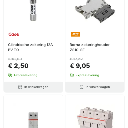
Cilindrische zekering 12A
Borna zekeringhouder
PV T0
ZS10-SF
€ 18,00
€ 17,22
€ 2,50
€ 9,05
Expreslevering
Expreslevering
In winkelwagen
In winkelwagen