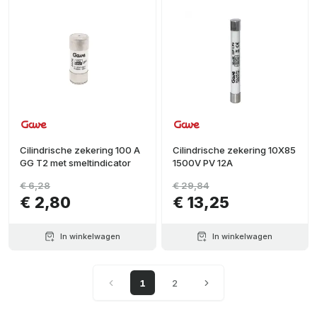
Cilindrische zekering 100 A
Cilindrische zekering 10X85
GG T2 met smeltindicator
1500V PV 12A
€ 6,28
€ 29,84
€ 2,80
€ 13,25
In winkelwagen
In winkelwagen
1
2