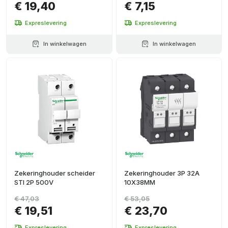
€ 19,40
€ 7,15
Expreslevering
Expreslevering
In winkelwagen
In winkelwagen
Zekeringhouder scheider
Zekeringhouder 3P 32A
STI 2P 500V
10X38MM
€ 47,03
€ 53,05
€ 19,51
€ 23,70
Expreslevering
Expreslevering