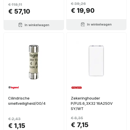
€ 39,26
€ 118,11
€ 19,90
€ 57,10
In winkelwagen
In winkelwagen
Cilindrische
Zekeringhouder
smeltveiligheid/00/4
P/FUS.6,3X32 16A250V
SY/WT
€ 8,35
€ 2,43
€ 7,15
€ 1,15