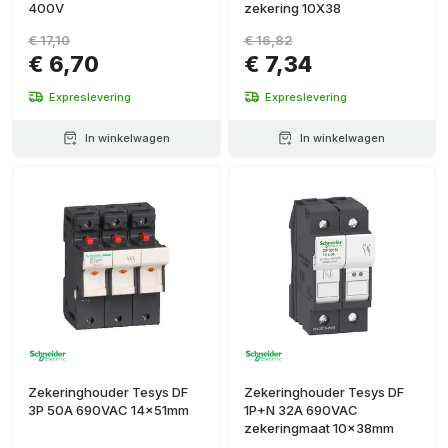
400V
zekering 10X38
€ 17,10
€ 16,82
€ 6,70
€ 7,34
Expreslevering
Expreslevering
In winkelwagen
In winkelwagen
Zekeringhouder Tesys DF
Zekeringhouder Tesys DF
3P 50A 690VAC 14x51mm
1P+N 32A 690VAC
zekeringmaat 10x38mm