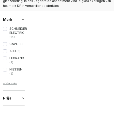
glaszekering. In ons uitgebreide assortiment vind je glaszekeringen van
het merk DF in verschillende sterktes.
Merk
SCHNEIDER
ELECTRIC
(
14
)
GAVE
(
6
)
ABB
(
3
)
LEGRAND
(
2
)
NIESSEN
(
2
)
+ Ver más
Prijs