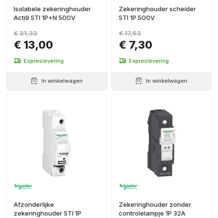
Isolabele zekeringhouder
Zekeringhouder scheider
Acti9 STI 1P+N 500V
STI 1P 500V
€ 31,33
€ 17,63
€ 13,00
€ 7,30
Expreslevering
Expreslevering
In winkelwagen
In winkelwagen
Afzonderlijke
Zekeringhouder zonder
zekeringhouder STI 1P
controlelampje 1P 32A