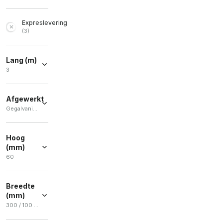
Expreslevering
(
3
)
Lang (m)
3
3
(
5
)
Afgewerkt
Gegalvaniseerd sendzimir
Gegalvaniseerd
sendzimir
(
5
)
Hoog
(mm)
60
60
(
5
)
Breedte
(mm)
300 / 100 / 150 / 200
300
(
2
)