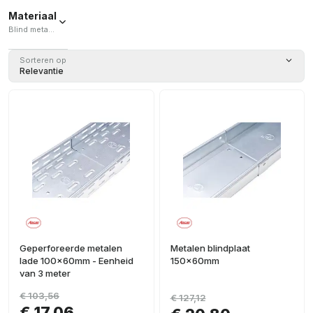
Materiaal
100
(
1
)
Blind metaal / Geperforeerd metaal
150
(
1
)
Blind
200
(
1
)
Sorteren op
metaal
(
3
)
Relevantie
Geperforeerd
metaal
(
2
)
Geperforeerde metalen
Metalen blindplaat
lade 100x60mm - Eenheid
150x60mm
van 3 meter
€ 103,56
€ 127,12
€ 17,06