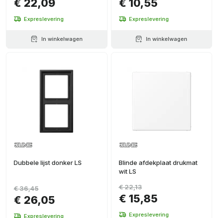
€ 22,09
€ 10,55
Expreslevering
Expreslevering
In winkelwagen
In winkelwagen
Dubbele lijst donker LS
Blinde afdekplaat drukmat
wit LS
€ 22,13
€ 36,45
€ 15,85
€ 26,05
Expreslevering
Expreslevering