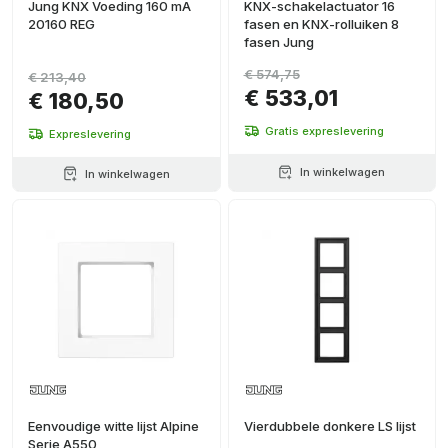
Jung KNX Voeding 160 mA
KNX-schakelactuator 16
20160 REG
fasen en KNX-rolluiken 8
fasen Jung
€ 574,75
€ 213,40
€ 533,01
€ 180,50
Gratis expreslevering
Expreslevering
In winkelwagen
In winkelwagen
Eenvoudige witte lijst Alpine
Vierdubbele donkere LS lijst
Serie A550