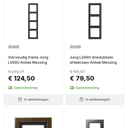
Viervoudig frame Jung
Jung LS990 driedubbele
LS990 Antiek Messing
afdekraam Antiek Messing
€ 202,71
€ 116,57
€ 124,50
€ 79,50
Expreslevering
Expreslevering
In winkelwagen
In winkelwagen