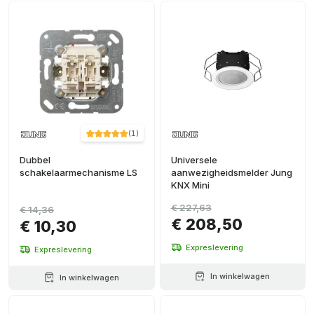
Doos
(
9
)
Zwart
(
19
)
Tabakskom
(
9
)
Antraciet
(
16
)
+ Ver más
Roestvrij
staal
(
4
)
+ Ver más
(
1
)
Dubbel
Universele
schakelaarmechanisme LS
aanwezigheidsmelder Jung
KNX Mini
€ 227,63
€ 14,36
€ 208,50
€ 10,30
Expreslevering
Expreslevering
In winkelwagen
In winkelwagen