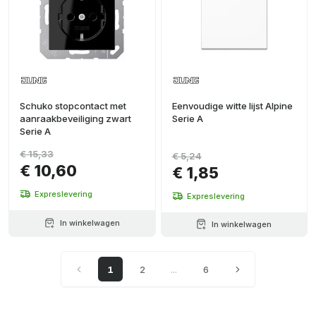
Schuko stopcontact met
Eenvoudige witte lijst Alpine
aanraakbeveiliging zwart
Serie A
Serie A
€ 15,33
€ 5,24
€ 10,60
€ 1,85
Expreslevering
Expreslevering
In winkelwagen
In winkelwagen
1
2
...
6