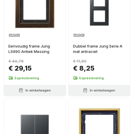
Eenvoudig frame Jung
Dubbel frame Jung Serie A
LS990 Antiek Messing
mat antraciet
€ 40,79
€ 11,50
€ 29,15
€ 8,25
Expreslevering
Expreslevering
In winkelwagen
In winkelwagen