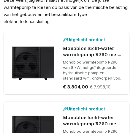
Deze veelzijdigheid maakt het mogelijk om de juiste
warmtepomp te kiezen op basis van de thermische belasting
van het gebouw en het beschikbare type
elektriciteitsaansluiting.
Uitgelicht product
Monobloc lucht-water
warmtepomp R290 met
hydraulische pomp en
Monobloc warmtepomp R290
wifi Samsung EHS 8 kW -
van 8 kW met geïntegreerde
hydraulische pomp en
Enkelfasig
standaard wifi, ontworpen voor
efficiënte, compacte installaties
€ 3.804,00
€ 7.998,10
met volledige
afstandsbediening.
Uitgelicht product
Monobloc lucht-water
warmtepomp R290 met
hydraulische pomp en
Monobloc warmtepomp R290