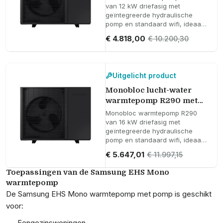
wifi Samsung EHS 12 kW -
van 12 kW driefasig met
geïntegreerde hydraulische
Driefasig
pomp en standaard wifi, ideaal
voor veeleisende installaties
€ 4.818,00
€ 10.200,30
met hoge elektrische stabiliteit.
Uitgelicht product
Monobloc lucht-water
warmtepomp R290 met
hydraulische pomp en
Monobloc warmtepomp R290
wifi Samsung EHS 16 kW -
van 16 kW driefasig met
geïntegreerde hydraulische
Driefasig
pomp en standaard wifi, ideaal
voor installaties met hoge
€ 5.647,01
€ 11.997,15
warmtevraag.
Toepassingen van de Samsung EHS Mono
warmtepomp
De Samsung EHS Mono warmtepomp met pomp is geschikt
voor:
Eengezinswoningen