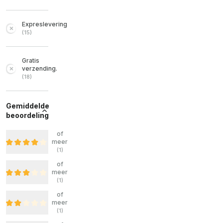
Expreslevering
(
15
)
Gratis
verzending.
(
18
)
Gemiddelde
beoordeling
of
meer
(
1
)
of
meer
(
1
)
of
meer
(
1
)