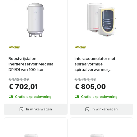
Roestvrijstalen
Interaccumulator met
inertiereservoir Mecalia
spiraalvormige
DPI/DI van 100 liter
spiraalverwarmer,
geglazuurd, voor vloer, 150
€ 1.124,09
€ 1.794,43
liter, diameter 560mm
€ 702,01
€ 805,00
Gratis expreslevering
Gratis expreslevering
In winkelwagen
In winkelwagen