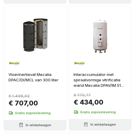
Vloerinertievat Mecalia
Interaccumulator met
DPAC/DI/MCL van 300 liter
spiraalvormige vitrificatie
wand Mecalia DPAV/IM S1
van 80 liter
€ 770,77
€ 1.406,02
€ 434,00
€ 707,00
Gratis expreslevering
Gratis expreslevering
In winkelwagen
In winkelwagen