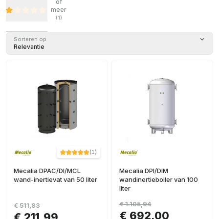
of
meer
(
1
)
Sorteren op
Relevantie
(
1
)
Mecalia DPAC/DI/MCL
Mecalia DPI/DIM
wand-inertievat van 50 liter
wandinertieboiler van 100
liter
€ 1.105,94
€ 511,83
€ 692,00
€ 211,99