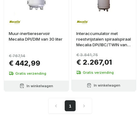
Muur-inertiereservoir
Interaccumulator met
Mecalia DPI/DIM van 30 liter
roestvrijstalen spiraalspiraal
Mecalia DPI/IBC/TWIN van
300 liter
€ 3.841,75
€ 767,14
€ 2.267,01
€ 442,99
Gratis verzending
Gratis verzending
In winkelwagen
In winkelwagen
1