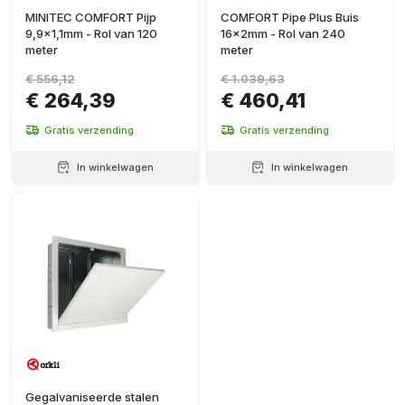
MINITEC COMFORT Pijp
COMFORT Pipe Plus Buis
9,9x1,1mm - Rol van 120
16x2mm - Rol van 240
meter
meter
€ 556,12
€ 1.039,63
€ 264,39
€ 460,41
Gratis verzending
Gratis verzending
In winkelwagen
In winkelwagen
Gegalvaniseerde stalen