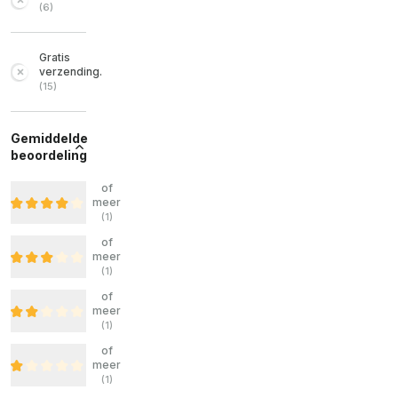
(
6
)
Gratis
verzending.
(
15
)
Gemiddelde
beoordeling
of
meer
(
1
)
of
meer
(
1
)
of
meer
(
1
)
of
meer
(
1
)