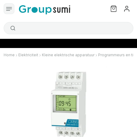
Home
Elektriciteit
Kleine elektrische apparatuur
Programmeurs en tim