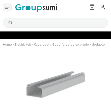
Home
Elektriciteit
Kabelgoot
Geperforeerde en blinde kabelgoten