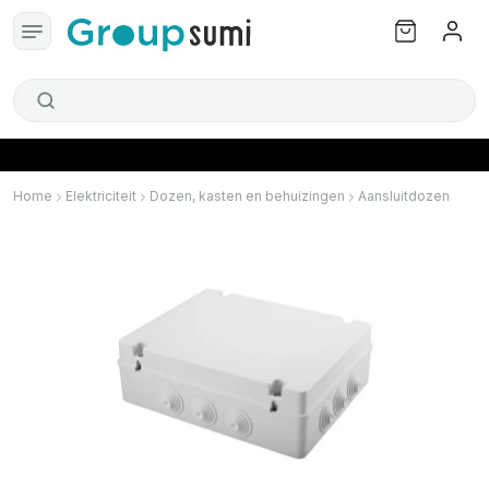
Home
Elektriciteit
Dozen, kasten en behuizingen
Aansluitdozen