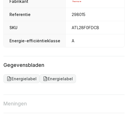
Fabrikant
Referentie
298015
SKU
ATL28F0FDCB
Energie-efficiëntieklasse
A
Gegevensbladen
Energielabel
Energielabel
Meningen