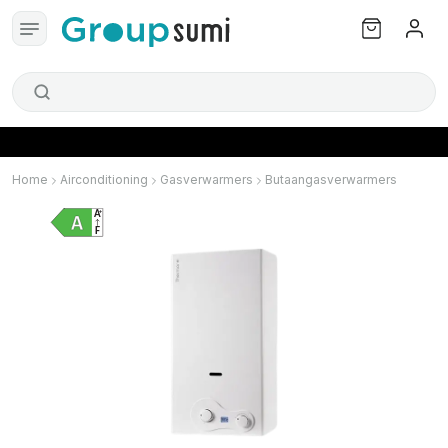
Home
Airconditioning
Gasverwarmers
Butaangasverwarmers