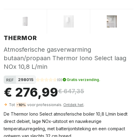
THERMOR
Atmosferische gasverwarming
butaan/propaan Thermor Iono Select laag
NOx 10,8 L/min
298015
REF
Gratis verzending.
(
0
)
€ 276,99
€ 647,35
Tot
voor professionals.
Ontdek het
.
-10%
De Thermor Iono Select atmosferische boiler 10,8 L/min biedt
direct debiet, lage NOx-uitstoot en nauwkeurige
temperatuurregeling, met batterijontsteking en een compact
ontwerp van slechts 32 cm breed.