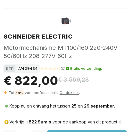
SCHNEIDER ELECTRIC
Motormechanisme MT100/160 220-240V
50/60Hz 208-277V 60Hz
LV429434
REF
Gratis verzending.
(
0
)
€ 822,00
€ 3.569,28
Tot
voor professionals.
Ontdek het
.
-4%
Koop nu en ontvang het tussen
25
en
29 september
.
Verkrijg
+822 Sumis
voor de aankoop van dit product