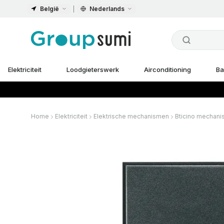
België
Nederlands
Elektriciteit
Loodgieterswerk
Airconditioning
Ba
Home
Elektriciteit
Elektrische mechanismen
Bticino mechan