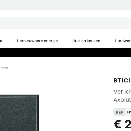
d
Hernieuwbare energie
Huis en keuken
Hardwar
ismen
BTIC
Verlic
Axolu
H
REF
€ 