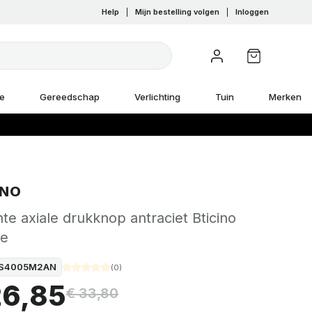
Help
|
Mijn bestelling volgen
|
Inloggen
e
Gereedschap
Verlichting
Tuin
Merken
INO
hte axiale drukknop antraciet Bticino
te
S4005M2AN
(
0
)
26,85
€ 33,80