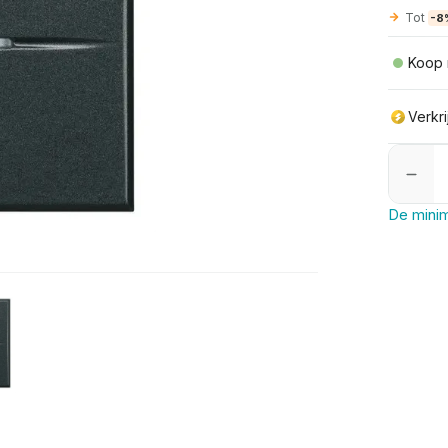
Tot
-8
Koop 
Verkr
De minim